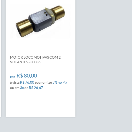
MOTOR LOCOMOTIVAS COM 2
VOLANTES - 30085
R$ 80,00
por
à vista
R$ 76,00
economize
5%
no Pix
ou em
3x
de
R$ 26,67