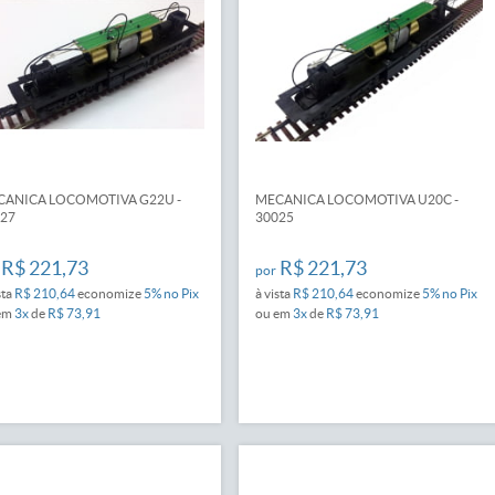
ANICA LOCOMOTIVA G22U -
MECANICA LOCOMOTIVA U20C -
27
30025
R$ 221,73
R$ 221,73
por
sta
R$ 210,64
economize
5%
no Pix
à vista
R$ 210,64
economize
5%
no Pix
em
3x
de
R$ 73,91
ou em
3x
de
R$ 73,91