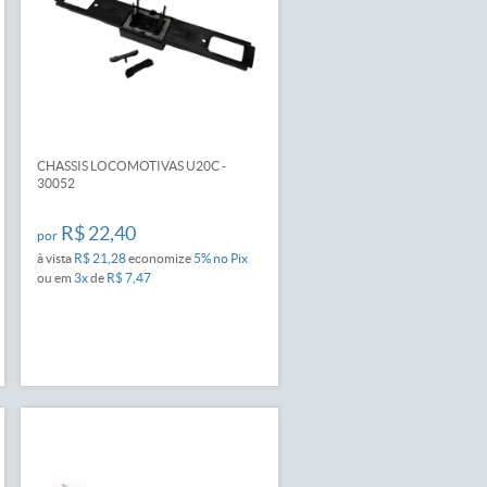
CHASSIS LOCOMOTIVAS U20C -
30052
R$ 22,40
por
à vista
R$ 21,28
economize
5%
no Pix
ou em
3x
de
R$ 7,47