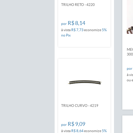
TRILHO RETO - 4220
R$ 8,14
por
à vista
R$ 7,73
economize
5%
no Pix
MEC
300
por
à vi
ou 
TRILHO CURVO - 4219
R$ 9,09
por
à vista
R$ 8,64
economize
5%