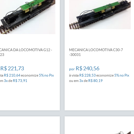
ANICA DA LOCOMOTIVA G12 -
MECANICA LOCOMOTIVA C30-7
23
-30031
R$ 221,73
R$ 240,56
por
sta
R$ 210,64
economize
5%
no Pix
à vista
R$ 228,53
economize
5%
no Pix
em
3x
de
R$ 73,91
ou em
3x
de
R$ 80,19