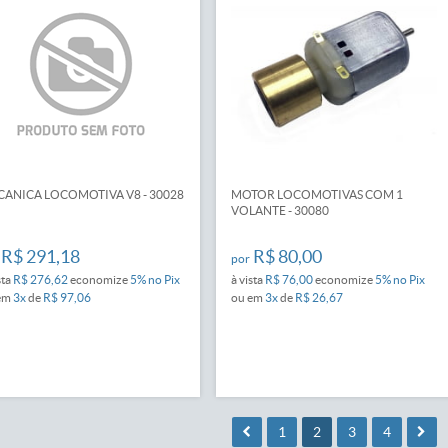
ANICA LOCOMOTIVA V8 - 30028
MOTOR LOCOMOTIVAS COM 1
VOLANTE - 30080
R$ 291,18
R$ 80,00
por
sta
R$ 276,62
economize
5%
no Pix
à vista
R$ 76,00
economize
5%
no Pix
em
3x
de
R$ 97,06
ou em
3x
de
R$ 26,67
1
2
3
4