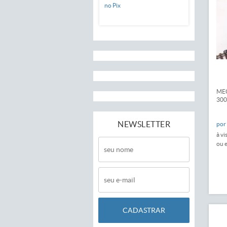
no Pix
MEC
300
NEWSLETTER
por
à vi
ou 
CADASTRAR