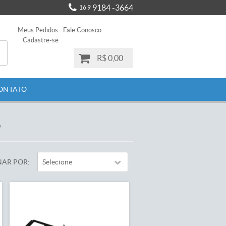
9184 -3664
16 9
Meus Pedidos
Fale Conosco
Cadastre-se
R$ 0,00
ONTATO
O
AR POR
Selecione