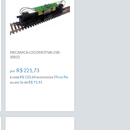
MECANICA LOCOMOTIVA U5B -
30022
R$ 221,73
por
à vista
R$ 210,64
economize
5%
no Pix
ou em
3x
de
R$ 73,91