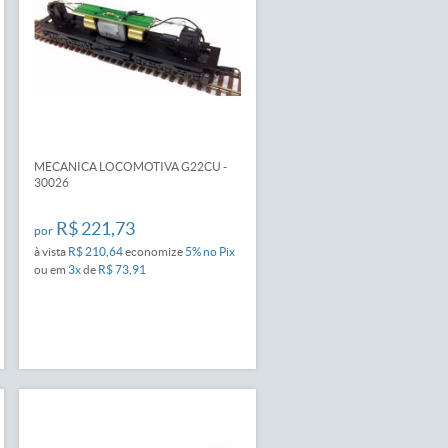
MECANICA LOCOMOTIVA G22CU -
30026
R$ 221,73
por
à vista
R$ 210,64
economize
5%
no Pix
ou em
3x
de
R$ 73,91