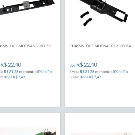
SSIS LOCOMOTIVA V8 - 30059
CHASSIS LOCOMOTIVAS G12 - 30054
R$ 22,40
R$ 22,40
por
sta
R$ 21,28
economize
5%
no Pix
à vista
R$ 21,28
economize
5%
no Pix
em
3x
de
R$ 7,47
ou em
3x
de
R$ 7,47