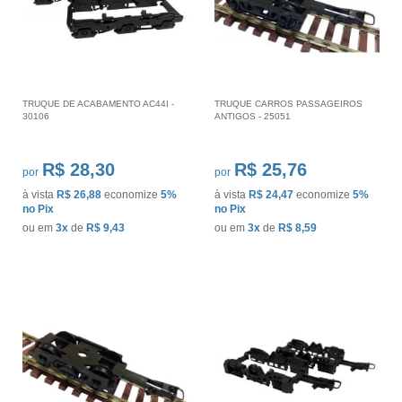
TRUQUE DE ACABAMENTO AC44I -
TRUQUE CARROS PASSAGEIROS
30106
ANTIGOS - 25051
R$ 28,30
R$ 25,76
por
por
à vista
R$ 26,88
economize
5%
à vista
R$ 24,47
economize
5%
no Pix
no Pix
ou em
3x
de
R$ 9,43
ou em
3x
de
R$ 8,59