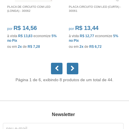
PLACA DE CIRCUITO COM LED
PLACA CIRCUITO COM LED (CURTA) -
(LONGA) - 30062
30061
R$ 14,56
R$ 13,44
por
por
à vista
R$ 13,83
economize
5%
à vista
R$ 12,77
economize
5%
no Pix
no Pix
ou em
2x
de
R$ 7,28
ou em
2x
de
R$ 6,72
Página 1 de 6, exibindo 8 produtos de um total de 44.
Newsletter