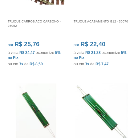
TRUQUE CARROS AÇO CARBONO -
TRUQUE ACABAMENTO G12 - 30070
25052
R$ 25,76
R$ 22,40
por
por
à vista
R$ 24,47
economize
5%
à vista
R$ 21,28
economize
5%
no Pix
no Pix
ou em
3x
de
R$ 8,59
ou em
3x
de
R$ 7,47