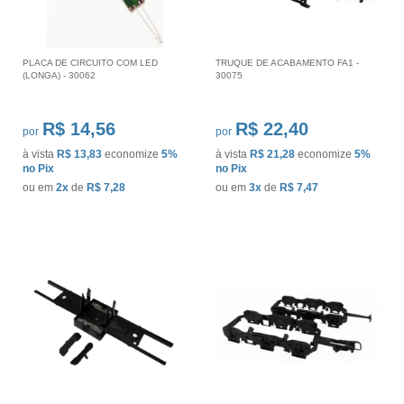
PLACA DE CIRCUITO COM LED
TRUQUE DE ACABAMENTO FA1 -
(LONGA) - 30062
30075
R$ 14,56
R$ 22,40
por
por
à vista
R$ 13,83
economize
5%
à vista
R$ 21,28
economize
5%
no Pix
no Pix
ou em
2x
de
R$ 7,28
ou em
3x
de
R$ 7,47