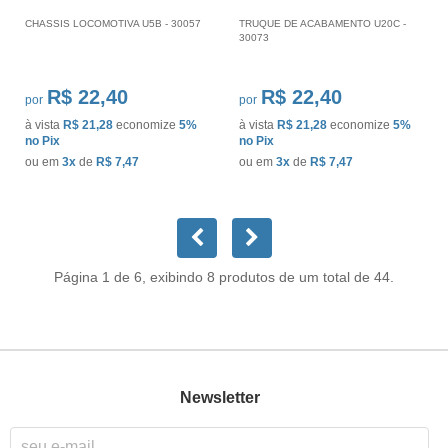
CHASSIS LOCOMOTIVA U5B - 30057
TRUQUE DE ACABAMENTO U20C -
30073
R$ 22,40
R$ 22,40
por
por
à vista
R$ 21,28
economize
5%
à vista
R$ 21,28
economize
5%
no Pix
no Pix
ou em
3x
de
R$ 7,47
ou em
3x
de
R$ 7,47
Página 1 de 6, exibindo 8 produtos de um total de 44.
Newsletter