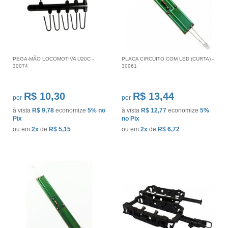
PEGA-MÃO LOCOMOTIVA U20C -
PLACA CIRCUITO COM LED (CURTA) -
30074
30061
R$ 10,30
R$ 13,44
por
por
à vista
R$ 9,78
economize
5%
no
à vista
R$ 12,77
economize
5%
Pix
no Pix
ou em
2x
de
R$ 5,15
ou em
2x
de
R$ 6,72