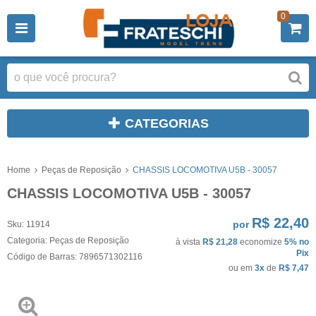
0
CATEGORIAS
Home
Peças de Reposição
CHASSIS LOCOMOTIVA U5B - 30057
CHASSIS LOCOMOTIVA U5B - 30057
R$ 22,40
por
Sku:
11914
Categoria:
Peças de Reposição
à vista
R$ 21,28
economize
5%
no
Pix
Código de Barras:
7896571302116
ou em
3x
de
R$ 7,47