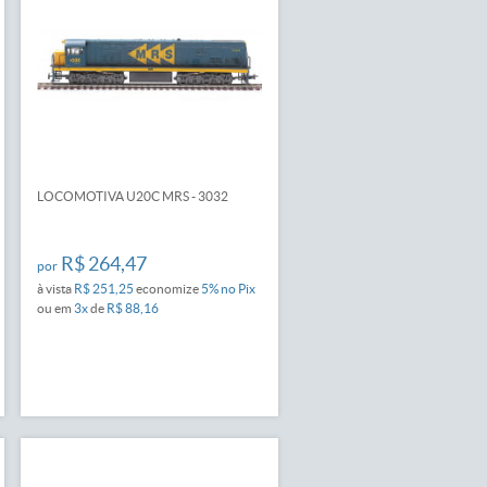
LOCOMOTIVA U20C MRS - 3032
R$ 264,47
por
à vista
R$ 251,25
economize
5%
no Pix
ou em
3x
de
R$ 88,16