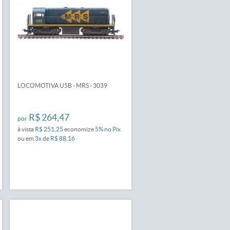
LOCOMOTIVA U5B - MRS - 3039
R$ 264,47
por
à vista
R$ 251,25
economize
5%
no Pix
ou em
3x
de
R$ 88,16