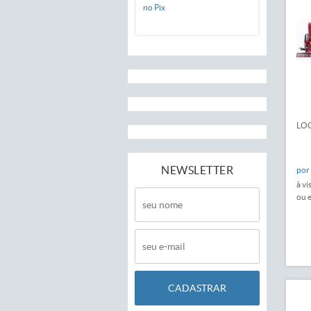
no Pix
LOC
NEWSLETTER
por
à vi
ou 
CADASTRAR