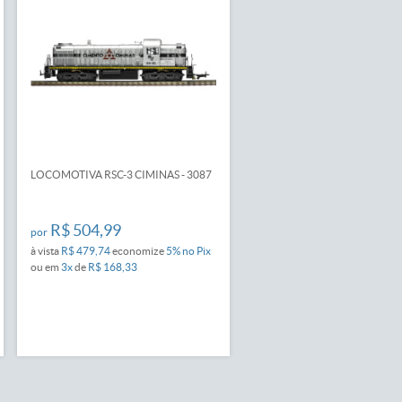
LOCOMOTIVA RSC-3 CIMINAS - 3087
R$ 504,99
por
à vista
R$ 479,74
economize
5%
no Pix
ou em
3x
de
R$ 168,33