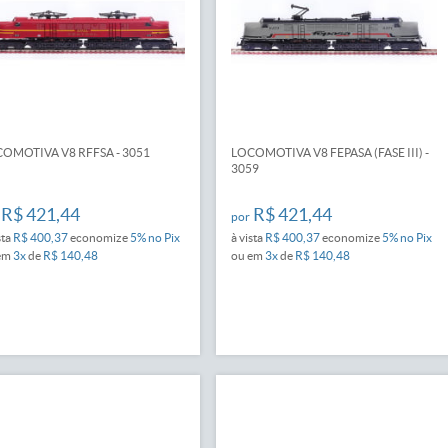
OMOTIVA V8 RFFSA - 3051
LOCOMOTIVA V8 FEPASA (FASE III) -
3059
R$ 421,44
R$ 421,44
por
sta
R$ 400,37
economize
5%
no Pix
à vista
R$ 400,37
economize
5%
no Pix
em
3x
de
R$ 140,48
ou em
3x
de
R$ 140,48