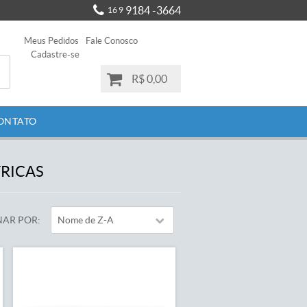
9184 -3664
16 9
Meus Pedidos
Fale Conosco
Cadastre-se
R$ 0,00
ONTATO
TRICAS
AR POR
Nome de Z-A