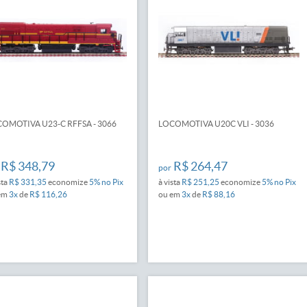
OMOTIVA U23-C RFFSA - 3066
LOCOMOTIVA U20C VLI - 3036
R$ 348,79
R$ 264,47
por
sta
R$ 331,35
economize
5%
no Pix
à vista
R$ 251,25
economize
5%
no Pix
em
3x
de
R$ 116,26
ou em
3x
de
R$ 88,16