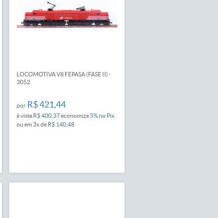
LOCOMOTIVA V8 FEPASA (FASE II) -
3052
R$ 421,44
por
à vista
R$ 400,37
economize
5%
no Pix
ou em
3x
de
R$ 140,48