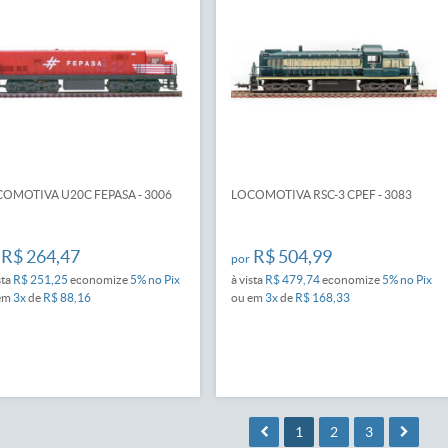
OMOTIVA U20C FEPASA - 3006
LOCOMOTIVA RSC-3 CPEF - 3083
R$ 264,47
R$ 504,99
por
sta
R$ 251,25
economize
5%
no Pix
à vista
R$ 479,74
economize
5%
no Pix
em
3x
de
R$ 88,16
ou em
3x
de
R$ 168,33
1
2
3