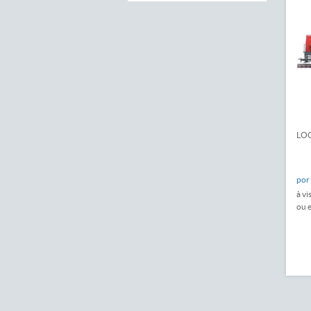
LOC
por
à vi
ou 