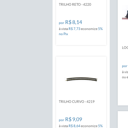
TRILHO RETO - 4220
R$ 8,14
por
à vista
R$ 7,73
economize
5%
no Pix
LOC
por
à vi
ou 
TRILHO CURVO - 4219
R$ 9,09
por
à vista
R$ 8,64
economize
5%