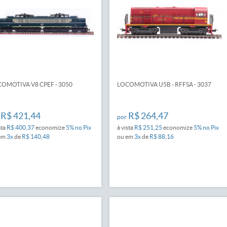
OMOTIVA V8 CPEF - 3050
LOCOMOTIVA U5B - RFFSA - 3037
R$ 421,44
R$ 264,47
por
sta
R$ 400,37
economize
5%
no Pix
à vista
R$ 251,25
economize
5%
no Pix
em
3x
de
R$ 140,48
ou em
3x
de
R$ 88,16