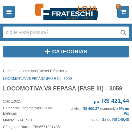
0
CATEGORIAS
Home
Locomotivas Diesel-Elétricas
LOCOMOTIVA V8 FEPASA (FASE III) - 3059
LOCOMOTIVA V8 FEPASA (FASE III) - 3059
R$ 421,44
por
Sku:
12625
Categoria:
Locomotivas Diesel-
à vista
R$ 400,37
economize
5%
no
Elétricas
Pix
ou em
3x
de
R$ 140,48
Marca:
FRATESCHI
Código de Barras:
7896571301485