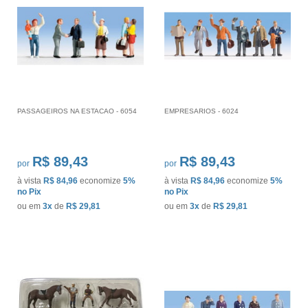
PASSAGEIROS NA ESTACAO - 6054
EMPRESARIOS - 6024
R$ 89,43
R$ 89,43
por
por
à vista
R$ 84,96
economize
5%
à vista
R$ 84,96
economize
5%
no Pix
no Pix
ou em
3x
de
R$ 29,81
ou em
3x
de
R$ 29,81