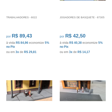
TRABALHADORES - 6022
JOGADORES DE BASQUETE - 87305
R$ 89,43
R$ 42,50
por
por
à vista
R$ 84,96
economize
5%
à vista
R$ 40,38
economize
5%
no Pix
no Pix
ou em
3x
de
R$ 29,81
ou em
3x
de
R$ 14,17