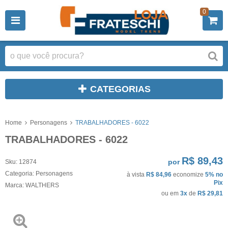
0
CATEGORIAS
Home
Personagens
TRABALHADORES - 6022
TRABALHADORES - 6022
R$ 89,43
por
Sku:
12874
Categoria:
Personagens
à vista
R$ 84,96
economize
5%
no
Pix
Marca:
WALTHERS
ou em
3x
de
R$ 29,81