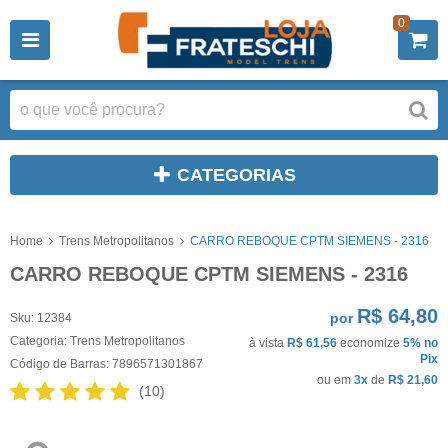
0
CATEGORIAS
Home
Trens Metropolitanos
CARRO REBOQUE CPTM SIEMENS - 2316
CARRO REBOQUE CPTM SIEMENS - 2316
R$ 64,80
por
Sku:
12384
Categoria:
Trens Metropolitanos
à vista
R$ 61,56
economize
5%
no
Pix
Código de Barras:
7896571301867
ou em
3x
de
R$ 21,60
(10)