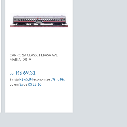
CARRO 2A CLASSE FEPASA AVE
MARIA - 2519
R$ 69,31
por
à vista
R$ 65,84
economize
5%
no Pix
ou em
3x
de
R$ 23,10