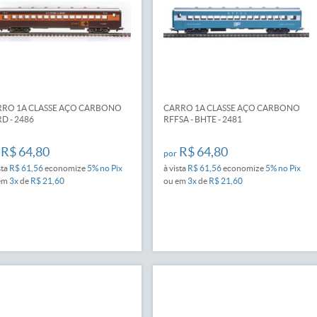
RO 1A CLASSE AÇO CARBONO
CARRO 1A CLASSE AÇO CARBONO
D - 2486
RFFSA - BHTE - 2481
R$ 64,80
R$ 64,80
por
sta
R$ 61,56
economize
5%
no Pix
à vista
R$ 61,56
economize
5%
no Pix
em
3x
de
R$ 21,60
ou em
3x
de
R$ 21,60