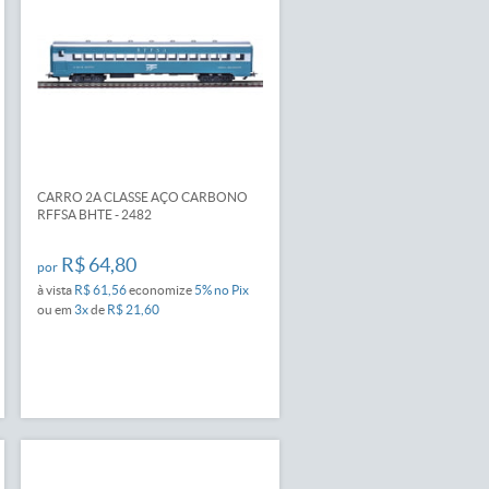
CARRO 2A CLASSE AÇO CARBONO
RFFSA BHTE - 2482
R$ 64,80
por
à vista
R$ 61,56
economize
5%
no Pix
ou em
3x
de
R$ 21,60