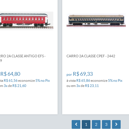
RO 2A CLASSE ANTIGO EFS -
CARRO 2A CLASSE CPEF - 2442
9
R$ 64,80
R$ 69,33
por
sta
R$ 61,56
economize
5%
no Pix
à vista
R$ 65,86
economize
5%
no Pix
em
3x
de
R$ 21,60
ou em
3x
de
R$ 23,11
1
2
3