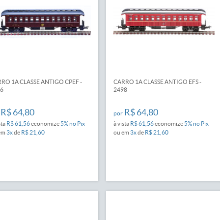
RO 1A CLASSE ANTIGO CPEF -
CARRO 1A CLASSE ANTIGO EFS -
6
2498
R$ 64,80
R$ 64,80
por
sta
R$ 61,56
economize
5%
no Pix
à vista
R$ 61,56
economize
5%
no Pix
em
3x
de
R$ 21,60
ou em
3x
de
R$ 21,60