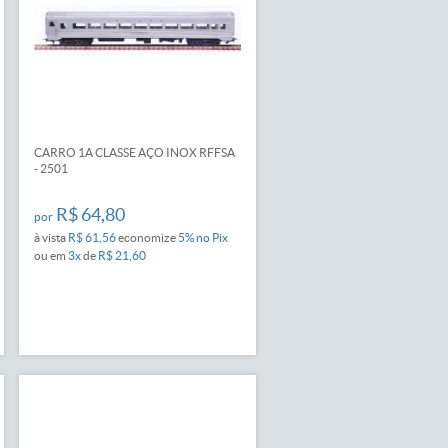
CARRO 1A CLASSE AÇO INOX RFFSA
- 2501
R$ 64,80
por
à vista
R$ 61,56
economize
5%
no Pix
ou em
3x
de
R$ 21,60