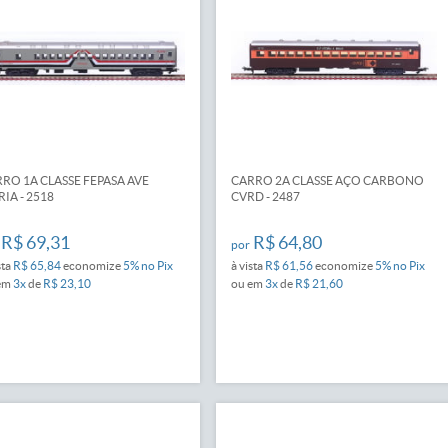
RO 1A CLASSE FEPASA AVE
CARRO 2A CLASSE AÇO CARBONO
IA - 2518
CVRD - 2487
R$ 69,31
R$ 64,80
por
sta
R$ 65,84
economize
5%
no Pix
à vista
R$ 61,56
economize
5%
no Pix
em
3x
de
R$ 23,10
ou em
3x
de
R$ 21,60