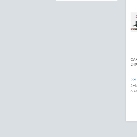
CAR
249
por
à vi
ou 