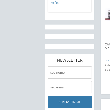
no Pix
CAR
MAR
NEWSLETTER
por
à vi
ou 
CADASTRAR