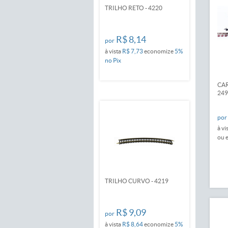
TRILHO RETO - 4220
R$ 8,14
por
à vista
R$ 7,73
economize
5%
no Pix
CAR
249
por
à vi
ou 
TRILHO CURVO - 4219
R$ 9,09
por
à vista
R$ 8,64
economize
5%