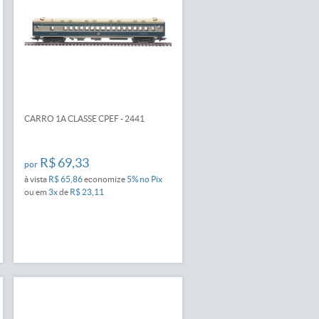
CARRO 1A CLASSE CPEF - 2441
R$ 69,33
por
à vista
R$ 65,86
economize
5%
no Pix
ou em
3x
de
R$ 23,11