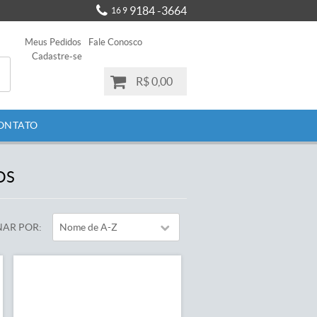
9184 -3664
16 9
Meus Pedidos
Fale Conosco
Cadastre-se
R$ 0,00
ONTATO
OS
AR POR
Nome de A-Z