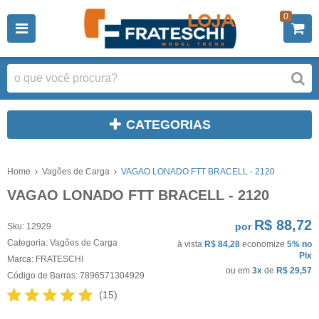
0
CATEGORIAS
Home
Vagões de Carga
VAGAO LONADO FTT BRACELL - 2120
VAGAO LONADO FTT BRACELL - 2120
R$ 88,72
por
Sku:
12929
Categoria:
Vagões de Carga
à vista
R$ 84,28
economize
5%
no
Pix
Marca:
FRATESCHI
ou em
3x
de
R$ 29,57
Código de Barras:
7896571304929
(15)