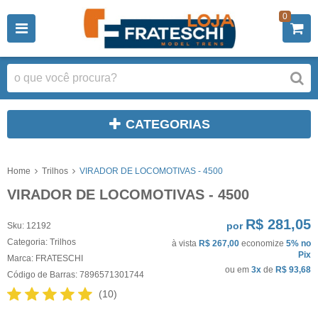
0
CATEGORIAS
Home
Trilhos
VIRADOR DE LOCOMOTIVAS - 4500
VIRADOR DE LOCOMOTIVAS - 4500
R$ 281,05
por
Sku:
12192
Categoria:
Trilhos
à vista
R$ 267,00
economize
5%
no
Pix
Marca:
FRATESCHI
ou em
3x
de
R$ 93,68
Código de Barras:
7896571301744
(10)