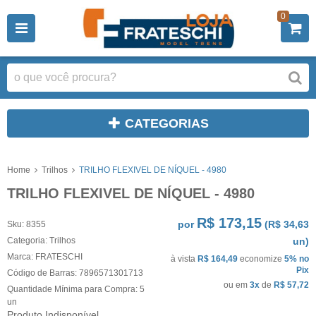
0
CATEGORIAS
Home
Trilhos
TRILHO FLEXIVEL DE NÍQUEL - 4980
TRILHO FLEXIVEL DE NÍQUEL - 4980
R$ 173,15
por
(
R$ 34,63
Sku:
8355
Categoria:
Trilhos
un)
Marca:
FRATESCHI
à vista
R$ 164,49
economize
5%
no
Pix
Código de Barras:
7896571301713
ou em
3x
de
R$ 57,72
Quantidade Mínima para Compra:
5
un
Produto Indisponível