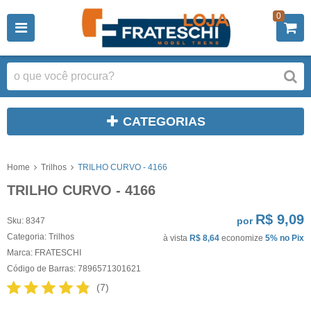
0
CATEGORIAS
Home
Trilhos
TRILHO CURVO - 4166
TRILHO CURVO - 4166
R$ 9,09
por
Sku:
8347
Categoria:
Trilhos
à vista
R$ 8,64
economize
5%
no Pix
Marca:
FRATESCHI
Código de Barras:
7896571301621
(7)