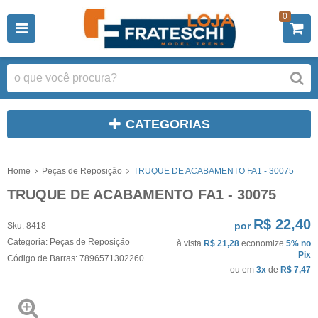
0
CATEGORIAS
Home
Peças de Reposição
TRUQUE DE ACABAMENTO FA1 - 30075
TRUQUE DE ACABAMENTO FA1 - 30075
R$ 22,40
por
Sku:
8418
Categoria:
Peças de Reposição
à vista
R$ 21,28
economize
5%
no
Pix
Código de Barras:
7896571302260
ou em
3x
de
R$ 7,47