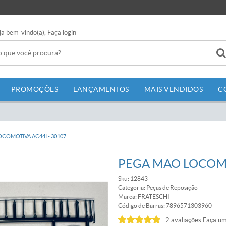
ja bem-vindo(a),
Faça login
PROMOÇÕES
LANÇAMENTOS
MAIS VENDIDOS
C
COMOTIVA AC44I - 30107
PEGA MAO LOCOMO
Sku:
12843
Categoria:
Peças de Reposição
Marca:
FRATESCHI
Código de Barras:
7896571303960
2 avaliações
Faça um