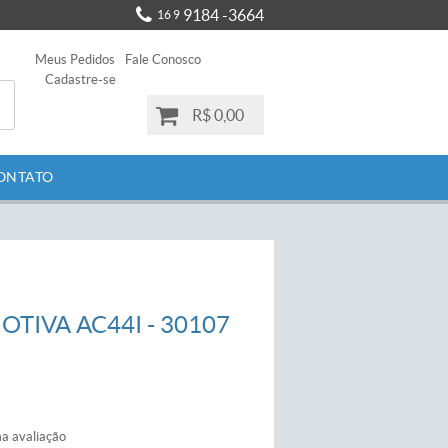
9184 -3664
16 9
Meus Pedidos
Fale Conosco
Cadastre-se
R$ 0,00
ONTATO
TIVA AC44I - 30107
a avaliação