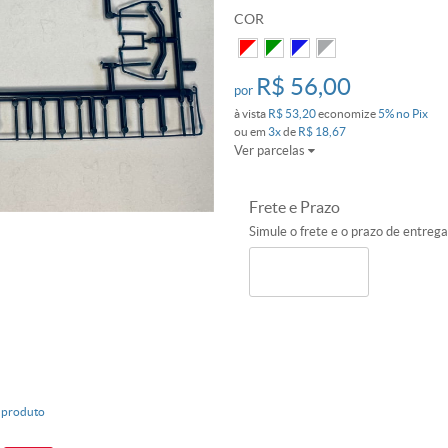
COR
R$ 56,00
por
à vista
R$ 53,20
economize
5%
no Pix
ou em
3x
de
R$ 18,67
Ver parcelas
Frete e Prazo
Simule o frete e o prazo de entreg
 produto