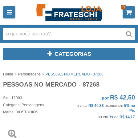
0
CATEGORIAS
Home
Personagens
PESSOAS NO MERCADO - 87268
PESSOAS NO MERCADO - 87268
R$ 42,50
por
Sku:
12903
Categoria:
Personagens
à vista
R$ 40,38
economize
5%
no
Pix
Marca:
DIOSTUDIOS
ou em
3x
de
R$ 14,17