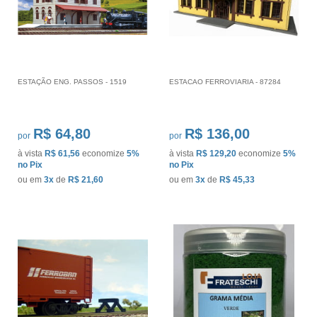
ESTAÇÃO ENG. PASSOS - 1519
ESTACAO FERROVIARIA - 87284
R$ 64,80
R$ 136,00
por
por
à vista
R$ 61,56
economize
5%
à vista
R$ 129,20
economize
5%
no Pix
no Pix
ou em
3x
de
R$ 21,60
ou em
3x
de
R$ 45,33