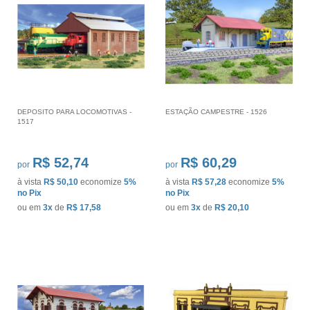
DEPOSITO PARA LOCOMOTIVAS -
ESTAÇÃO CAMPESTRE - 1526
1517
R$ 52,74
R$ 60,29
por
por
à vista
R$ 50,10
economize
5%
à vista
R$ 57,28
economize
5%
no Pix
no Pix
ou em
3x
de
R$ 17,58
ou em
3x
de
R$ 20,10