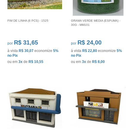
FIM DE LINHA (6 PCS) - 1525
GRAMA VERDE MEDIA (ESPUMA) -
30G - MM101
R$ 31,65
R$ 24,00
por
por
à vista
R$ 30,07
economize
5%
à vista
R$ 22,80
economize
5%
no Pix
no Pix
ou em
3x
de
R$ 10,55
ou em
3x
de
R$ 8,00